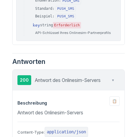
Enumeration:
PUSH_SMS
Standard:
PUSH_SMS
Beispiel:
PUSH_SMS
key
string
Erforderlich
API-Schlüssel Ihres Onlinesim-Partnerprofils
Antworten
200
Antwort des Onlinesim-Servers
▼
📋
Beschreibung
Antwort des Onlinesim-Servers
application/json
Content-Type: