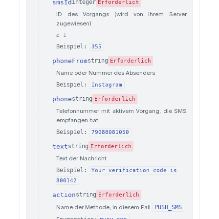
smsId
integer
Erforderlich
ID des Vorgangs (wird von Ihrem Server
zugewiesen)
≥ 1
Beispiel:
355
phoneFrom
string
Erforderlich
Name oder Nummer des Absenders
Beispiel:
Instagram
phone
string
Erforderlich
Telefonnummer mit aktivem Vorgang, die SMS
empfangen hat
Beispiel:
79088081050
text
string
Erforderlich
Text der Nachricht
Beispiel:
Your verification code is
800142
action
string
Erforderlich
Name der Methode, in diesem Fall
PUSH_SMS