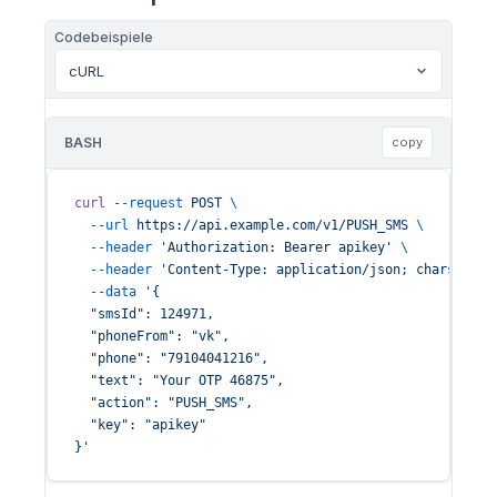
Codebeispiele
cURL
BASH
copy
curl
 --request
 POST
 \
  --url
 https://api.example.com/v1/PUSH_SMS
 \
  --header
 'Authorization: Bearer apikey'
 \
  --header
 'Content-Type: application/json; charset=ut
  --data
 '{
  "smsId": 124971,
  "phoneFrom": "vk",
  "phone": "79104041216",
  "text": "Your OTP 46875",
  "action": "PUSH_SMS",
  "key": "apikey"
}'