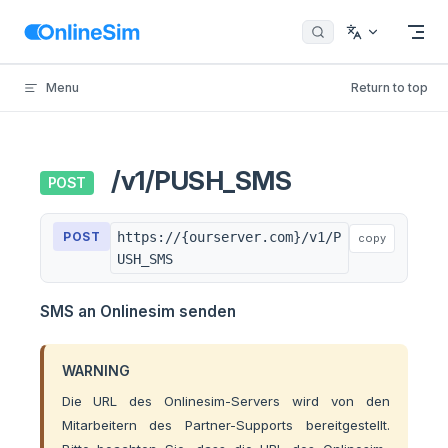
Skip to content
Menu
Return to top
/v1/PUSH_SMS
POST
POST
https://{ourserver.com}/v1/P
copy
USH_SMS
SMS an Onlinesim senden
WARNING
Die URL des Onlinesim-Servers wird von den
Mitarbeitern des Partner-Supports bereitgestellt.